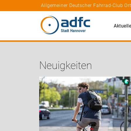
Allgemeiner Deutscher Fahrrad-Club Or
Aktuell
Neuigkeiten
e 2026
hrt vom 7.
rin über
nach