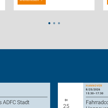
HANNOVER
8/25/2026
15:30
–
17:30
DI
s ADFC Stadt
Fahrradc
25