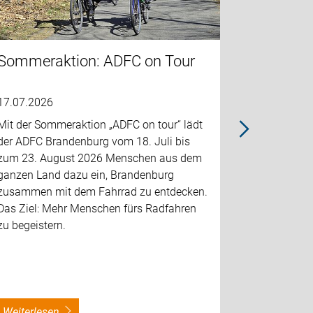
Sommeraktion: ADFC on Tour
Flitzeki
Angebot
17.07.2026
10.07.2026
Mit der Sommeraktion „ADFC on tour“ lädt
der ADFC Brandenburg vom 18. Juli bis
Der ADFC Sc
zum 23. August 2026 Menschen aus dem
Flitzekiste
ganzen Land dazu ein, Brandenburg
Kindertages
zusammen mit dem Fahrrad zu entdecken.
hilft pädag
Das Ziel: Mehr Menschen fürs Radfahren
spielerisch
zu begeistern.
Verkehrsre
heranzufüh
weiterlesen
weiterles