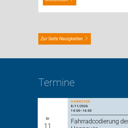
zur Seite Neuigkeiten
Termine
HANNOVER
8/11/2026
14:00
–
16:00
DI
Fahrradcodierung de
11