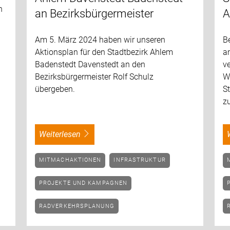
n
an Bezirksbürgermeister
A
Am 5. März 2024 haben wir unseren
B
Aktionsplan für den Stadtbezirk Ahlem
am
Badenstedt Davenstedt an den
v
Bezirksbürgermeister Rolf Schulz
We
übergeben.
S
z
weiterlesen
MITMACHAKTIONEN
INFRASTRUKTUR
PROJEKTE UND KAMPAGNEN
RADVERKEHRSPLANUNG