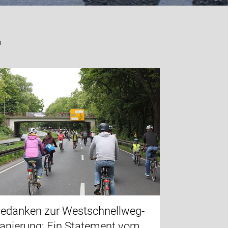
"
edanken zur Westschnellweg-
anierung: Ein Statement vom