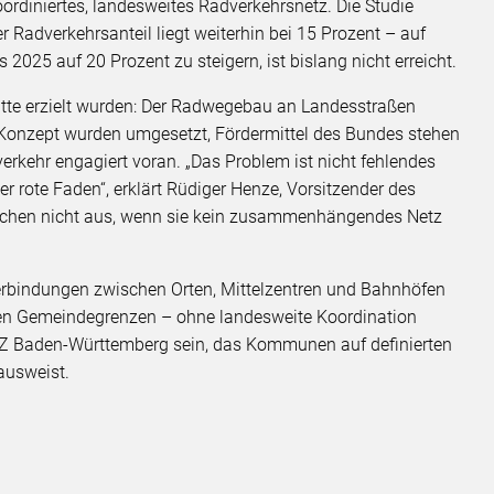
ordiniertes, landesweites Radverkehrsnetz. Die Studie
r Radverkehrsanteil liegt weiterhin bei 15 Prozent – auf
 2025 auf 20 Prozent zu steigern, ist bislang nicht erreicht.
itte erzielt wurden: Der Radwegebau an Landesstraßen
onzept wurden umgesetzt, Fördermittel des Bundes stehen
erkehr engagiert voran. „Das Problem ist nicht fehlendes
r rote Faden“, erklärt Rüdiger Henze, Vorsitzender des
chen nicht aus, wenn sie kein zusammenhängendes Netz
erbindungen zwischen Orten, Mittelzentren und Bahnhöfen
ten Gemeindegrenzen – ohne landesweite Koordination
Z Baden-Württemberg sein, das Kommunen auf definierten
ausweist.