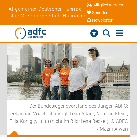
Mitglied werden
Allgemeiner Deutscher Fahrrad-
Spenden
Club Ortsgruppe Stadt Hannover
Newsletter
Der Bundesjugendvorstand des Jungen ADFC:
Sebastian Vogel, Lilia Vogt, Lena Adam, Norman Kleist,
Elija König (v.l.n.r.) (nicht im Bild: Lena Becker). © ADFC
/ Mazin Alwan