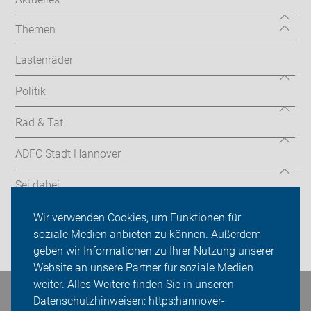
Themen
Lastenräder
Politik
Rad & Tat
ADFC Stadt Hannover
Sei dabei
Presse
Wir verwenden Cookies, um Funktionen für
soziale Medien anbieten zu können. Außerdem
Login
geben wir Informationen zu Ihrer Nutzung unserer
Website an unsere Partner für soziale Medien
weiter. Alles Weitere finden Sie in unseren
Datenschutzhinweisen: https:hannover-
Bleiben Sie in Kontakt