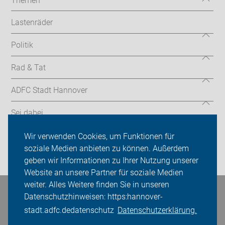
Themen
Lastenräder
Politik
Rad & Tat
ADFC Stadt Hannover
Sei dabei
Presse
Wir verwenden Cookies, um Funktionen für
soziale Medien anbieten zu können. Außerdem
Login
geben wir Informationen zu Ihrer Nutzung unserer
Website an unsere Partner für soziale Medien
weiter. Alles Weitere finden Sie in unseren
Datenschutzhinweisen: https:hannover-
Bleiben Sie in Kontakt
stadt.adfc.dedatenschutz
Datenschutzerklärung.