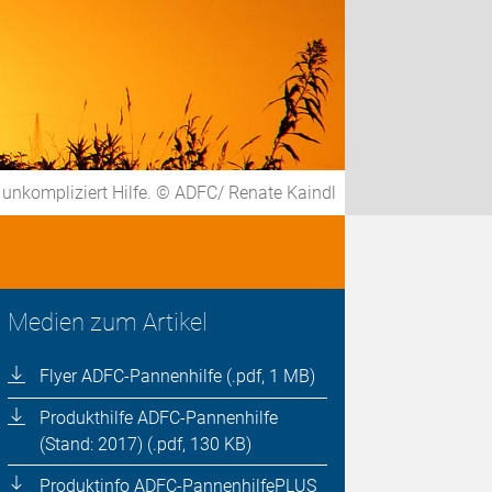
 unkompliziert Hilfe. © ADFC/ Renate Kaindl
Medien zum Artikel
Flyer ADFC-Pannenhilfe (.pdf, 1 MB)
Produkthilfe ADFC-Pannenhilfe
(Stand: 2017) (.pdf, 130 KB)
Produktinfo ADFC-PannenhilfePLUS