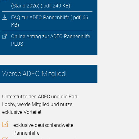
(Stand 2026) (.pdf, 240 KB)
FAQ zur ADFC-Pannenhilfe (.pdf, 66
KB)
Online Antrag zur ADFC-Pannenhilfe
PLUS
Werde ADFC-Mitglied!
Unterstütze den ADFC und die Rad-
Lobby, werde Mitglied und nutze
exklusive Vorteile!
exklusive deutschlandweite
Pannenhilfe