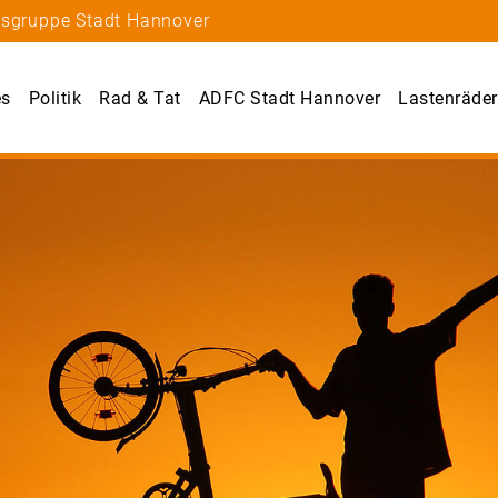
tsgruppe Stadt Hannover
es
Politik
Rad & Tat
ADFC Stadt Hannover
Lastenräder